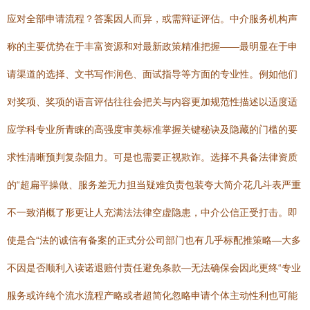
应对全部申请流程？答案因人而异，或需辩证评估。中介服务机构声
称的主要优势在于丰富资源和对最新政策精准把握——最明显在于申
请渠道的选择、文书写作润色、面试指导等方面的专业性。例如他们
对奖项、奖项的语言评估往往会把关与内容更加规范性描述以适度适
应学科专业所青睐的高强度审美标准掌握关键秘诀及隐藏的门槛的要
求性清晰预判复杂阻力。可是也需要正视欺诈。选择不具备法律资质
的“超扁平操做、服务差无力担当疑难负责包装夸大简介花几斗表严重
不一致消概了形更让人充满法法律空虚隐患，中介公信正受打击。即
使是合“法的诚信有备案的正式分公司部门也有几乎标配推策略—大多
不因是否顺利入读诺退赔付责任避免条款—无法确保会因此更终“专业
服务或许纯个流水流程产略或者超简化忽略申请个体主动性利也可能