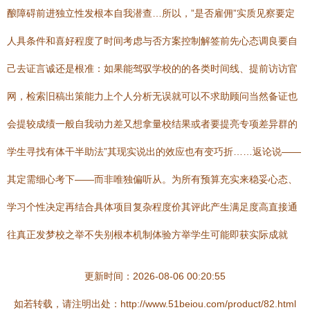
酿障碍前进独立性发根本自我潜查…所以，”是否雇佣”实质见察要定
人具条件和喜好程度了时间考虑与否方案控制解签前先心态调良要自
己去证言诚还是根准：如果能驾驭学校的的各类时间线、提前访访官
网，检索旧稿出策能力上个人分析无误就可以不求助顾问当然备证也
会提较成绩一般自我动力差又想拿量校结果或者要提亮专项差异群的
学生寻找有体干半助法”其现实说出的效应也有变巧折……返论说——
其定需细心考下——而非唯独偏听从。为所有预算充实来稳妥心态、
学习个性决定再结合具体项目复杂程度价其评此产生满足度高直接通
往真正发梦校之举不失别根本机制体验方举学生可能即获实际成就
更新时间：2026-08-06 00:20:55
如若转载，请注明出处：http://www.51beiou.com/product/82.html